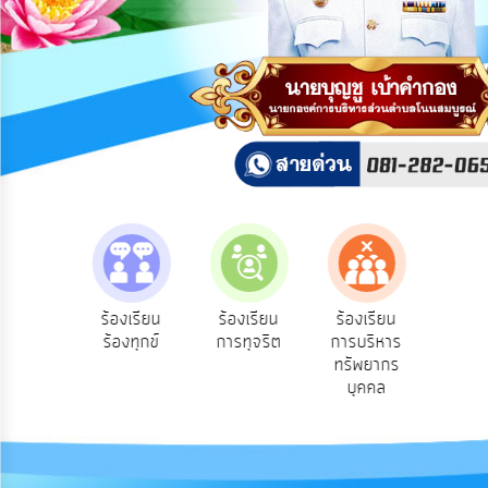
การ
ปฏิสัมพันธ์
ข้อมูล
รับ
ฟัง
ความ
คิด
เห็น
แผน
ยุทธศาสตร์/
แผน
e-Se
ฟังความ
ร้องเรียน
ร้องเรียน
ร้องเรียน
พัฒนา
บริ
ิดเห็น
ร้องทุกข์
การทุจริต
การบริหาร
ออน
ระชาชน
ทรัพยากร
การ
บุคคล
บริหาร/
พัฒนา
ทรัพยากร
บุคคล