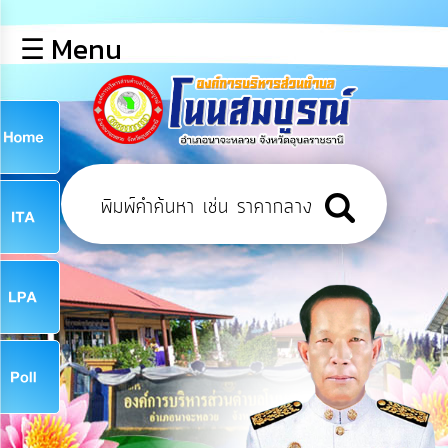
×
☰ Menu
lose
หน้า
หลัก
ข้อมูล
ก
พื้น
ฐาน
9
บุคลากร
ข่าว
ประชาสัมพันธ์
9
การ
เปิด
เผย
จ
ข้อมูล
สาธารณะ
OIT