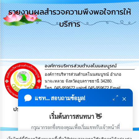
การ
รายงานผลสำรวจความพึงพอใจการให้
บริหาร
งาน
บริการ
การ
ส่ง
เสริม
ความ
โปร่งใส
องค์การบริหารส่วนตำบลโนนสมบูรณ์
การ
องค์การบริหารส่วนตำบลโนนสมบูรณ์ อำเภอ
จัด
นาจะหลวย จังหวัดอุบลราชธานี 34280.
ซื้อ
โทร. 045-959672 แฟกซ์ 045-959672 Email
จัด
จ้าง
saraban@nonsombool.go.th
×
แชท... สอบถามข้อมูล!
ประชาชน มีภูมิคุ้มกัน พึ่งพาตนเอง พอเพียง เป็นสุข
การ
เริ่มต้นการสนทนา 👋
เงิน
การ
กรุณากรอกชื่อของคุณเพื่อเริ่มแชทกับเจ้าหน้าที่
คลัง
(เฉพาะในวันเวลาราชการ)