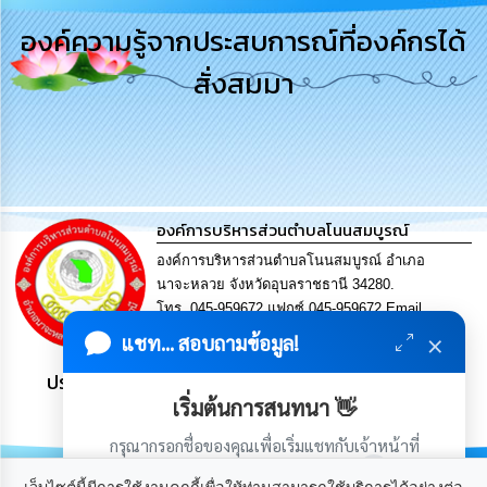
การ
องค์ความรู้จากประสบการณ์ที่องค์กรได้
บริหาร
งาน
สั่งสมมา
การ
ส่ง
เสริม
ความ
โปร่งใส
องค์การบริหารส่วนตำบลโนนสมบูรณ์
การ
องค์การบริหารส่วนตำบลโนนสมบูรณ์ อำเภอ
จัด
นาจะหลวย จังหวัดอุบลราชธานี 34280.
ซื้อ
โทร. 045-959672 แฟกซ์ 045-959672 Email
จัด
จ้าง
saraban@nonsombool.go.th
×
แชท... สอบถามข้อมูล!
ประชาชน มีภูมิคุ้มกัน พึ่งพาตนเอง พอเพียง เป็นสุข
การ
เริ่มต้นการสนทนา 👋
เงิน
การ
กรุณากรอกชื่อของคุณเพื่อเริ่มแชทกับเจ้าหน้าที่
คลัง
(เฉพาะในวันเวลาราชการ)