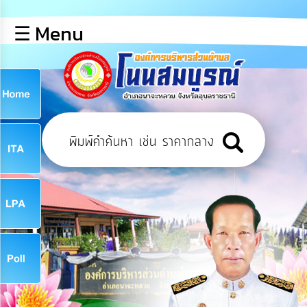
×
☰ Menu
lose
หน้า
หลัก
ข้อมูล
ก
พื้น
ฐาน
9
บุคลากร
ข่าว
ประชาสัมพันธ์
9
การ
เปิด
เผย
จ
ข้อมูล
สาธารณะ
OIT