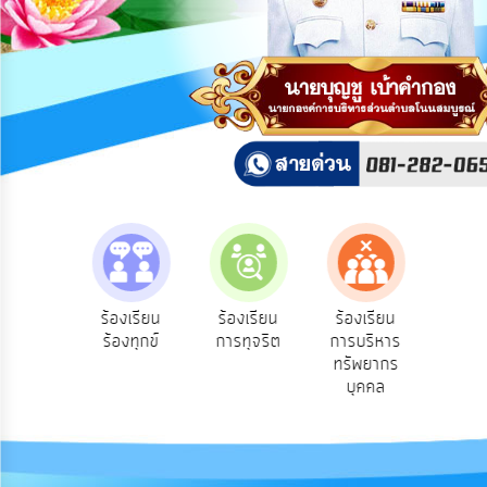
การ
ปฏิสัมพันธ์
ข้อมูล
รับ
ฟัง
ความ
คิด
เห็น
แผน
ยุทธศาสตร์/
แผน
e-Se
ฟังความ
ร้องเรียน
ร้องเรียน
ร้องเรียน
พัฒนา
บริ
ิดเห็น
ร้องทุกข์
การทุจริต
การบริหาร
ออน
ระชาชน
ทรัพยากร
การ
บุคคล
บริหาร/
พัฒนา
ทรัพยากร
บุคคล