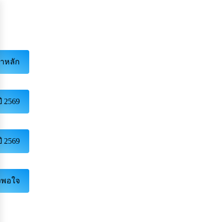
้าหลัก
ี 2569
ี 2569
ึงพอใจ